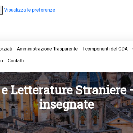
e
Visualizza le preferenze
orziati
Amministrazione Trasparente
I componenti del CDA
mo
Contatti
 e Letterature Straniere 
insegnate