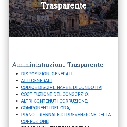
Trasparente
Amministrazione Trasparente
DISPOSIZIONI GENERALI;
ATTI GENERALI
;
CODICE DISCIPLINARE E DI CONDOTTA;
COSTITUZIONE DEL CONSORZIO;
ALTRI CONTENUTI-CORRUZIONE;
COMPONENTI DEL CDA
;
PIANO TRIENNALE DI PREVENZIONE DELLA
CORRUZIONE;